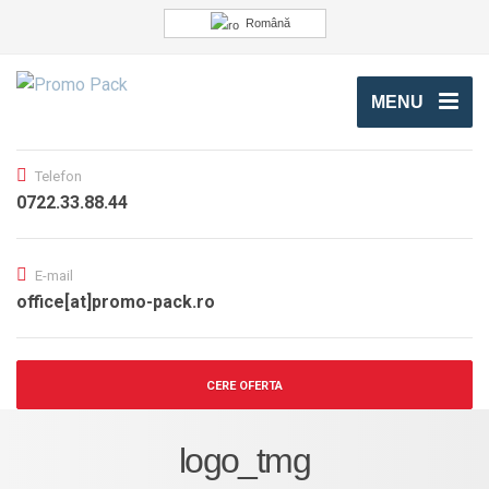
Română
MENU
Telefon
0722.33.88.44
E-mail
office[at]promo-pack.ro
CERE OFERTA
logo_tmg