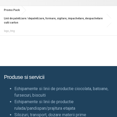
Promo Pack
Linii de paletizare / depaletizare, formare, sigilare, impachetare, despachetare
cutii carton
logo_tmg
Produse si servicii
Echipamente si linii de productie ciocolata, batoane,
fursecuri, biscuiti
Echipamente si linii de productie
rulada/pandispan/prajitura etajata
Silozuri, transport, dozare materii prime