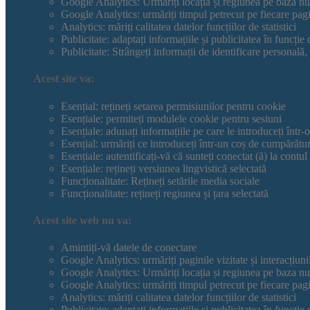
Google Analytics: Urmăriți locația și regiunea pe baza n
Google Analytics: urmăriți timpul petrecut pe fiecare pag
Analytics: măriți calitatea datelor funcțiilor de statistici
Publicitate: adaptați informațiile și publicitatea în funcție
Publicitate: Strângeți informații de identificare personală,
Acest site va:
Esențial: rețineți setarea permisiunilor pentru cookie
Esențiale: permiteți modulele cookie pentru sesiuni
Esențiale: adunați informațiile pe care le introduceți într-
Esențial: urmăriți ce introduceți într-un coș de cumpărătur
Esențiale: autentificați-vă că sunteți conectat (ă) la contul 
Esențiale: rețineți versiunea lingvistică selectată
Funcționalitate: Rețineți setările media sociale
Funcționalitate: rețineți regiunea și țara selectată
Acest site web nu va:
Amintiți-vă datele de conectare
Google Analytics: urmăriți paginile vizitate și interacțiuni
Google Analytics: Urmăriți locația și regiunea pe baza n
Google Analytics: urmăriți timpul petrecut pe fiecare pag
Analytics: măriți calitatea datelor funcțiilor de statistici
Publicitate: adaptați informațiile și publicitatea în funcție