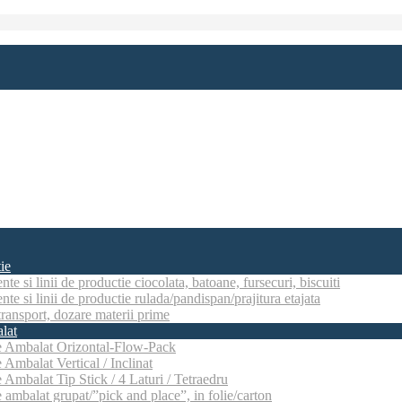
ie
te si linii de productie ciocolata, batoane, fursecuri, biscuiti
te si linii de productie rulada/pandispan/prajitura etajata
 transport, dozare materii prime
lat
e Ambalat Orizontal-Flow-Pack
 Ambalat Vertical / Inclinat
 Ambalat Tip Stick / 4 Laturi / Tetraedru
 ambalat grupat/”pick and place”, in folie/carton