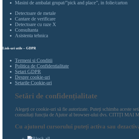
Masini de ambalat grupat/”pick and place”, in folie/carton
Detectoare de metale
Cantare de verificare
Detectoare cu raze X
Consultanta
Asistenta tehnica
Link-uri utile – GDPR
Termeni si Conditii
Politica de Confidentialitate
Setari GDPR
Despre cookie-uri
Setarile Cookie-uri
Setări de confidențialitate
Alegeți ce cookie-uri să fie autorizate. Puteți schimba aceste se
consultați funcția de Ajutor al browser-ului dvs. CIT
Cu ajutorul cursorului puteți activa sau dezactiva