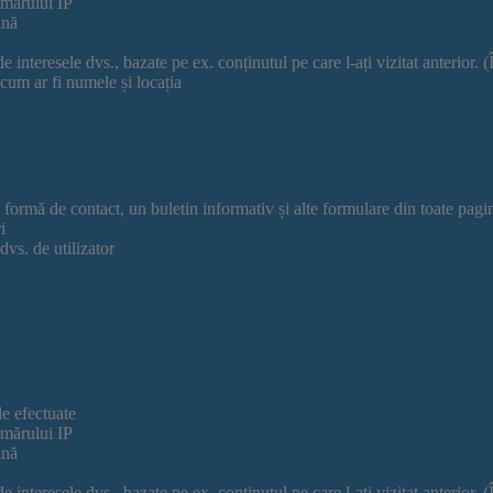
umărului IP
ină
 de interesele dvs., bazate pe ex. conținutul pe care l-ați vizitat anterior
 cum ar fi numele și locația
o formă de contact, un buletin informativ și alte formulare din toate pagi
i
dvs. de utilizator
le efectuate
umărului IP
ină
 de interesele dvs., bazate pe ex. conținutul pe care l-ați vizitat anterior