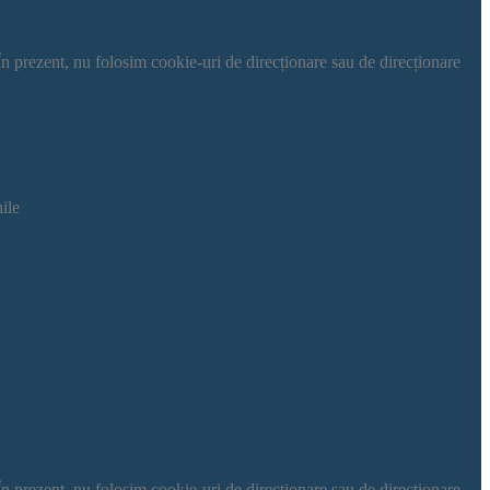
. (În prezent, nu folosim cookie-uri de direcționare sau de direcționare
nile
. (În prezent, nu folosim cookie-uri de direcționare sau de direcționare