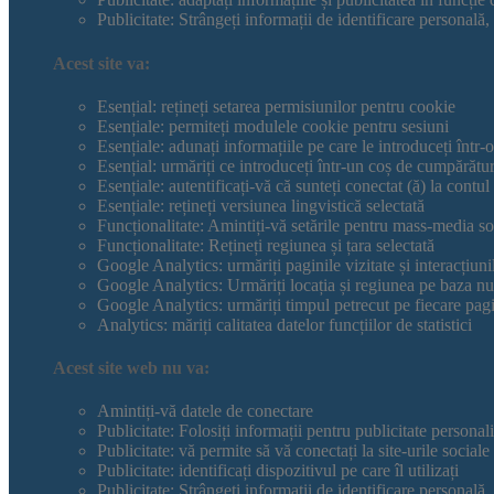
Publicitate: Strângeți informații de identificare personală,
Acest site va:
Esențial: rețineți setarea permisiunilor pentru cookie
Esențiale: permiteți modulele cookie pentru sesiuni
Esențiale: adunați informațiile pe care le introduceți într-
Esențial: urmăriți ce introduceți într-un coș de cumpărătur
Esențiale: autentificați-vă că sunteți conectat (ă) la contul 
Esențiale: rețineți versiunea lingvistică selectată
Funcționalitate: Amintiți-vă setările pentru mass-media so
Funcționalitate: Rețineți regiunea și țara selectată
Google Analytics: urmăriți paginile vizitate și interacțiuni
Google Analytics: Urmăriți locația și regiunea pe baza n
Google Analytics: urmăriți timpul petrecut pe fiecare pag
Analytics: măriți calitatea datelor funcțiilor de statistici
Acest site web nu va:
Amintiți-vă datele de conectare
Publicitate: Folosiți informații pentru publicitate personali
Publicitate: vă permite să vă conectați la site-urile sociale
Publicitate: identificați dispozitivul pe care îl utilizați
Publicitate: Strângeți informații de identificare personală,