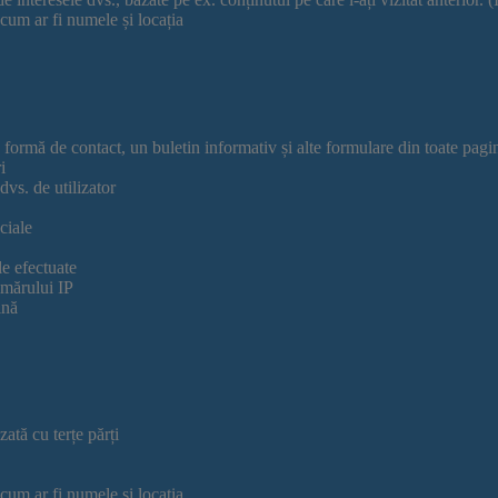
 cum ar fi numele și locația
o formă de contact, un buletin informativ și alte formulare din toate pagi
i
dvs. de utilizator
ciale
le efectuate
umărului IP
ină
zată cu terțe părți
 cum ar fi numele și locația