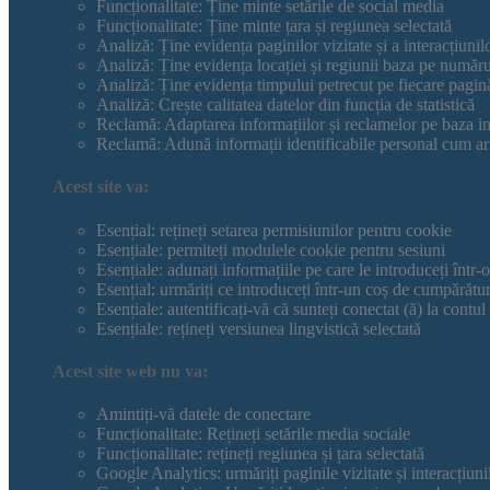
Funcționalitate: Ține minte setările de social media
Funcționalitate: Ține minte țara și regiunea selectată
Analiză: Ține evidența paginilor vizitate și a interacțiunil
Analiză: Ține evidența locației și regiunii baza pe număru
Analiză: Ține evidența timpului petrecut pe fiecare pagin
Analiză: Crește calitatea datelor din funcția de statistică
Reclamă: Adaptarea informațiilor și reclamelor pe baza in
Reclamă: Adună informații identificabile personal cum ar 
Acest site va:
Esențial: rețineți setarea permisiunilor pentru cookie
Esențiale: permiteți modulele cookie pentru sesiuni
Esențiale: adunați informațiile pe care le introduceți într-
Esențial: urmăriți ce introduceți într-un coș de cumpărătur
Esențiale: autentificați-vă că sunteți conectat (ă) la contul 
Esențiale: rețineți versiunea lingvistică selectată
Acest site web nu va:
Amintiți-vă datele de conectare
Funcționalitate: Rețineți setările media sociale
Funcționalitate: rețineți regiunea și țara selectată
Google Analytics: urmăriți paginile vizitate și interacțiuni