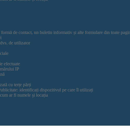
o formă de contact, un buletin informativ și alte formulare din toate pagi
i
dvs. de utilizator
ciale
le efectuate
umărului IP
ină
zată cu terțe părți
blicitate: identificați dispozitivul pe care îl utilizați
 cum ar fi numele și locația