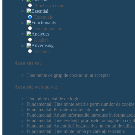
Blochează toate
Essentials
Funcționalitate
Analiză
Reclamă
Acest site va:
Ține minte ce grup de cookie-uri ai acceptat
Acest site web nu va:
Ține minte detaliile de login
Fundamental: Ține minte setările permisiunilor de cookie
Fundamental: Permite sesiunile de cookie
Fundamental: Adună informațiile introduse în formularele 
Fundamental: Ține evidența produselor adăugate în coșul
Fundamental: Autentifică logarea dvs. în contul de utiliza
Fundamental: Ține minte limba pe care ați selectat-o