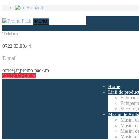
Română
MENU
Telefon
0722.33.88.44
E-mail
office[at]promo-pack.ro
CERE OFERTA
Home
Linii de product
Echipamen
Echipamen
Silozuri,
Masini de Amba
Masini d
Masini de
Masini de
Masini de