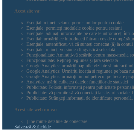
Acest site va:
Esențial: rețineți setarea permisiunilor pentru cookie
Esențiale: permiteți modulele cookie pentru sesiuni
Esențiale: adunați informațiile pe care le introduceți într-
Esențial: urmăriți ce introduceți într-un coș de cumpărătur
Esențiale: autentificați-vă că sunteți conectat (ă) la contul 
Esențiale: rețineți versiunea lingvistică selectată
Funcționalitate: Amintiți-vă setările pentru mass-media so
Funcționalitate: Rețineți regiunea și țara selectată
Google Analytics: urmăriți paginile vizitate și interacțiuni
Google Analytics: Urmăriți locația și regiunea pe baza n
Google Analytics: urmăriți timpul petrecut pe fiecare pag
Analytics: măriți calitatea datelor funcțiilor de statistici
Publicitate: Folosiți informații pentru publicitate personali
Publicitate: vă permite să vă conectați la site-uri sociale. Pu
Publicitate: Strângeți informații de identificare personală,
Acest site web nu va:
Ține minte detaliile de conectare
Salvează & închide