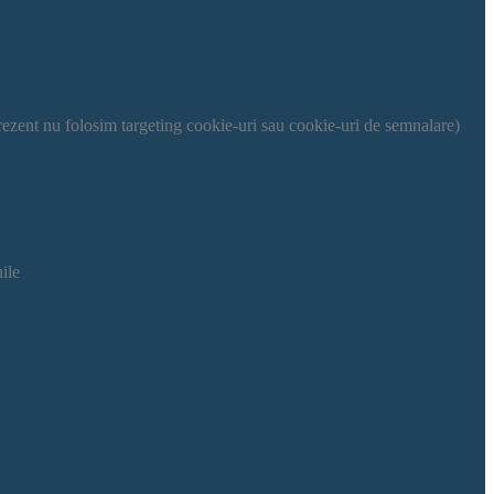
prezent nu folosim targeting cookie-uri sau cookie-uri de semnalare)
nile