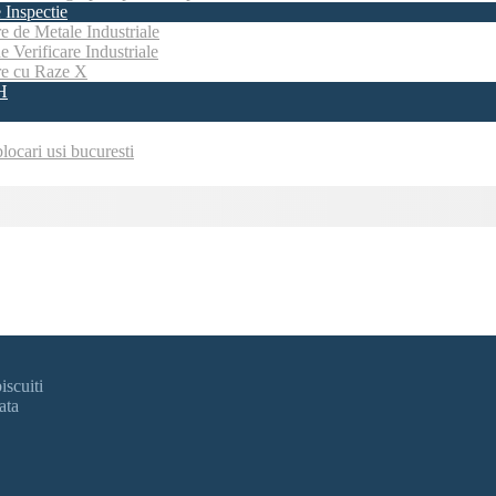
 Inspectie
e de Metale Industriale
e Verificare Industriale
re cu Raze X
H
locari usi bucuresti
iscuiti
ata