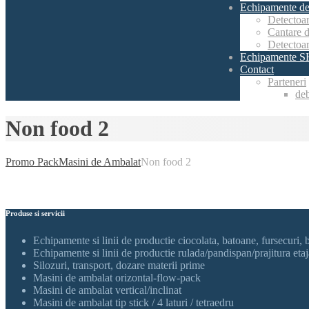
Echipamente de
Detectoar
Cantare d
Detectoa
Echipamente S
Contact
Parteneri
deb
Non food 2
Promo Pack
Masini de Ambalat
Non food 2
Produse si servicii
Echipamente si linii de productie ciocolata, batoane, fursecuri, b
Echipamente si linii de productie rulada/pandispan/prajitura etaj
Silozuri, transport, dozare materii prime
Masini de ambalat orizontal-flow-pack
Masini de ambalat vertical/inclinat
Masini de ambalat tip stick / 4 laturi / tetraedru