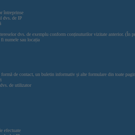
or întreprinse
l dvs. de IP
ă
tereselor dvs. de exemplu conform conținuturilor vizitate anterior. (În 
fi numele sau locația
o formă de contact, un buletin informativ și alte formulare din toate pagi
i
dvs. de utilizator
le efectuate