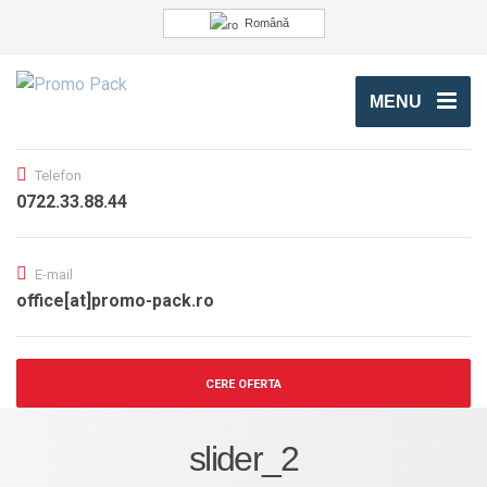
Română
MENU
Telefon
0722.33.88.44
E-mail
office[at]promo-pack.ro
CERE OFERTA
slider_2