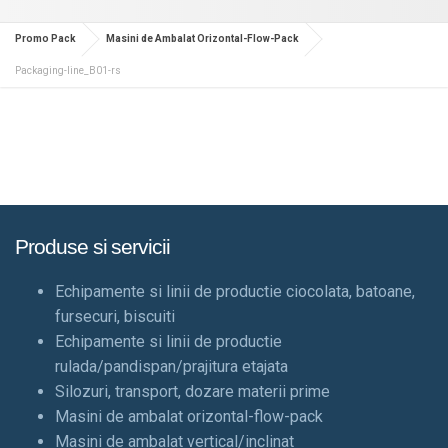
Promo Pack
Masini de Ambalat Orizontal-Flow-Pack
Packaging-line_B01-rs
Produse si servicii
Echipamente si linii de productie ciocolata, batoane,
fursecuri, biscuiti
Echipamente si linii de productie
rulada/pandispan/prajitura etajata
Silozuri, transport, dozare materii prime
Masini de ambalat orizontal-flow-pack
Masini de ambalat vertical/inclinat